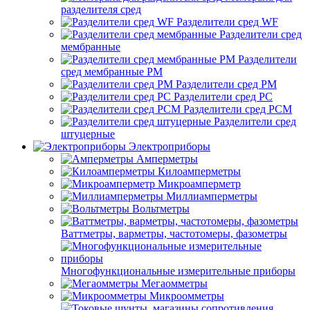
разделителя сред
Разделители сред WF
Разделители сред
мембранные
Разделители
сред мембранные РМ
Разделители сред РМ
Разделители сред РС
Разделители сред РСМ
Разделители сред
штуцерные
Электроприборы
Амперметры
Килоамперметры
Микроамперметр
Миллиамперметры
Вольтметры
Ваттметры, варметры, частотомеры, фазометры
Многофункциональные измерительные приборы
Мегаомметры
Микроомметры