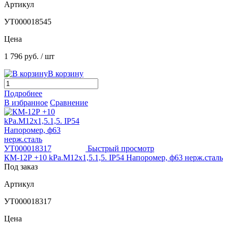
Артикул
УТ000018545
Цена
1 796 руб.
/ шт
В корзину
Подробнее
В избранное
Сравнение
Быстрый просмотр
КМ-12Р +10 kPа.М12х1,5.1,5. IP54 Напоромер, ф63 нерж.сталь
Под заказ
Артикул
УТ000018317
Цена