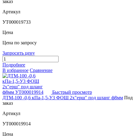
заказ
Артикул
УТ000019733
Цена
Цена по запросу
Запросить цену
Подробнее
В избранное
Сравнение
Быстрый просмотр
ДТМ-100 -0,6 кПа-1,5-У3 ФОШ 2х"ерш" под шланг ф8мм
Под
заказ
Артикул
УТ000019914
Цена