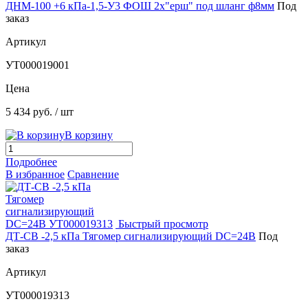
ДНМ-100 +6 кПа-1,5-У3 ФОШ 2х"ерш" под шланг ф8мм
Под
заказ
Артикул
УТ000019001
Цена
5 434 руб.
/ шт
В корзину
Подробнее
В избранное
Сравнение
Быстрый просмотр
ДТ-СВ -2,5 кПа Тягомер сигнализирующий DC=24В
Под
заказ
Артикул
УТ000019313