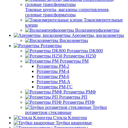
Токовые шунты, магазины сопротивления,
силовые трансформаторы
Токоизмерительные
клещи
Вольтамперфазометры
Ареометры, вискозиметры
Вискозиметры
Ротаметры
Ротаметры DK800
Ротаметры H250
Ротаметры РМ
Ротаметры РМ-2
Ротаметры РМ-4
Ротаметры РМ-6
Ротаметры РМ-А
Ротаметры РМ-ГС
Ротаметры РМФ
Ротаметры РП
Ротаметры РПФ
Трубки
ротаметров стеклянные
Стекла Клингера
Трубки кварцевые
Терморегуляторы