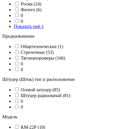
Росма
(24)
Физтех
(6)
0
0
Показать ещё 1
Предназначение
Общетехнические
(1)
Стрелочные
(53)
Тягонапоромеры
(166)
0
0
Штуцер (Шток) тип и расположение
Осевой штуцер
(85)
Штуцер радиальный
(81)
0
0
Модель
КМ-22Р
(18)