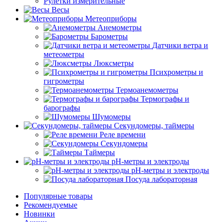
Рулетки измерительные
Весы
Метеоприборы
Анемометры
Барометры
Датчики ветра и
метеометры
Люксметры
Психрометры и
гигрометры
Термоанемометры
Термографы и
барографы
Шумомеры
Секундомеры, таймеры
Реле времени
Секундомеры
Таймеры
pH-метры и электроды
pH-метры и электроды
Посуда лабораторная
Популярные товары
Рекомендуемые
Новинки