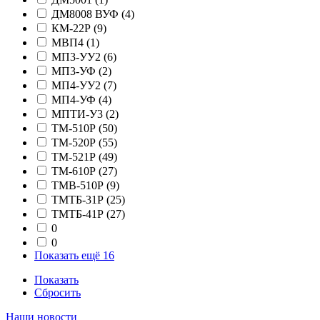
ДМ8008 ВУФ
(4)
КМ-22Р
(9)
МВП4
(1)
МП3-УУ2
(6)
МП3-УФ
(2)
МП4-УУ2
(7)
МП4-УФ
(4)
МПТИ-У3
(2)
ТМ-510Р
(50)
ТМ-520Р
(55)
ТМ-521Р
(49)
ТМ-610Р
(27)
ТМВ-510Р
(9)
ТМТБ-31Р
(25)
ТМТБ-41Р
(27)
0
0
Показать ещё 16
Показать
Сбросить
Наши новости