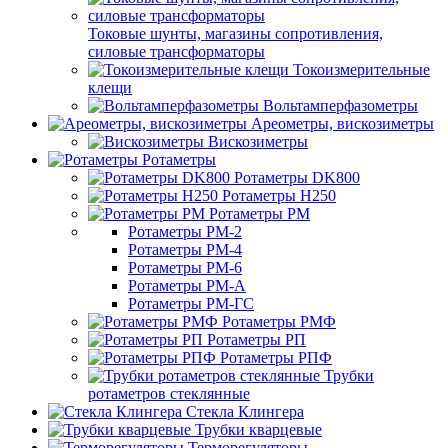
Токовые шунты, магазины сопротивления,
силовые трансформаторы
Токоизмерительные
клещи
Вольтамперфазометры
Ареометры, вискозиметры
Вискозиметры
Ротаметры
Ротаметры DK800
Ротаметры H250
Ротаметры РМ
Ротаметры РМ-2
Ротаметры РМ-4
Ротаметры РМ-6
Ротаметры РМ-А
Ротаметры РМ-ГС
Ротаметры РМФ
Ротаметры РП
Ротаметры РПФ
Трубки
ротаметров стеклянные
Стекла Клингера
Трубки кварцевые
Терморегуляторы