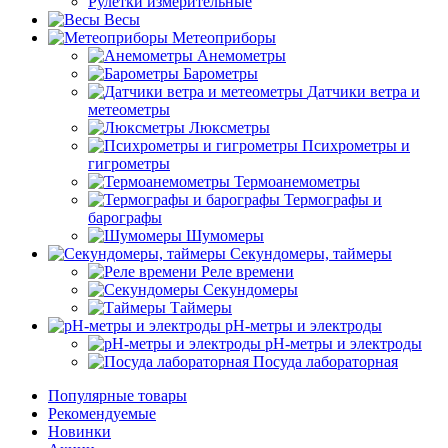
Рулетки измерительные
Весы
Метеоприборы
Анемометры
Барометры
Датчики ветра и
метеометры
Люксметры
Психрометры и
гигрометры
Термоанемометры
Термографы и
барографы
Шумомеры
Секундомеры, таймеры
Реле времени
Секундомеры
Таймеры
pH-метры и электроды
pH-метры и электроды
Посуда лабораторная
Популярные товары
Рекомендуемые
Новинки