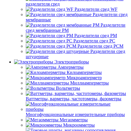
разделителя сред
Разделители сред WF
Разделители сред
мембранные
Разделители
сред мембранные РМ
Разделители сред РМ
Разделители сред РС
Разделители сред РСМ
Разделители сред
штуцерные
Электроприборы
Амперметры
Килоамперметры
Микроамперметр
Миллиамперметры
Вольтметры
Ваттметры, варметры, частотомеры, фазометры
Многофункциональные измерительные приборы
Мегаомметры
Микроомметры